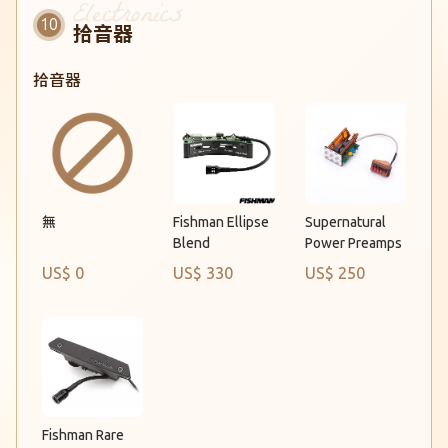
拾音器
拾音器
Fishman Ellipse
Supernatural
無
Blend
Power Preamps
US$ 0
US$ 330
US$ 250
Fishman Rare