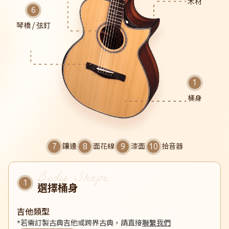
木材
琴橋 / 弦釘
桶身
鑲邊
面花線
漆面
拾音器
選擇桶身
吉他類型
*若需訂製古典吉他或跨界古典，請直接
聯繫我們