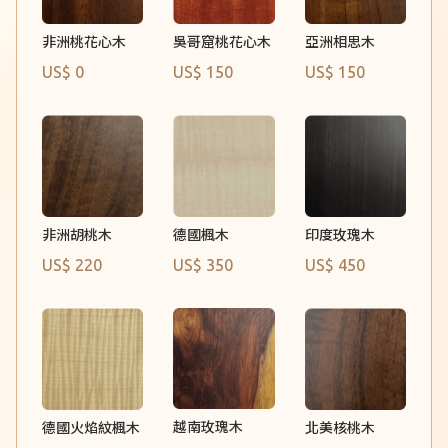
吳哥窟桃花心木
亞洲相思木
非洲桃花心木
US$ 0
US$ 150
US$ 150
德國楓木
非洲胡桃木
印度玫瑰木
US$ 220
US$ 350
US$ 450
越南玫瑰木
德國火焰紋楓木
北美核桃木