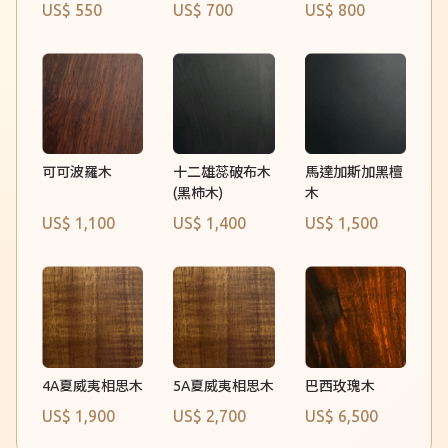
US$ 550
US$ 700
US$ 800
可可波羅木
十二雄蕊破布木
馬達加斯加黑檀
(黑柿木)
木
US$ 1,100
US$ 1,400
US$ 1,500
4A夏威夷相思木
巴西玫瑰木
5A夏威夷相思木
US$ 1,900
US$ 2,700
US$ 6,500