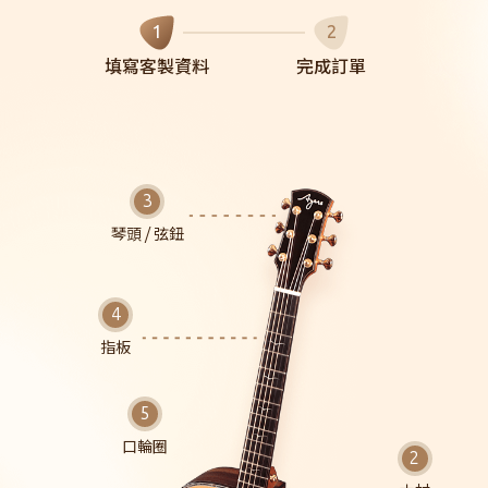
1
2
填寫客製資料
完成訂單
琴頭 / 弦鈕
指板
口輪圈