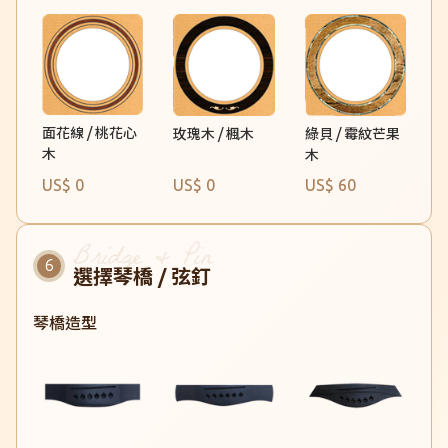
面花線 / 桃花心
玫瑰木 / 楓木
綠貝 / 霉紋芒果
木
木
US$ 0
US$ 0
US$ 60
選擇琴橋 / 弦釘
琴橋造型