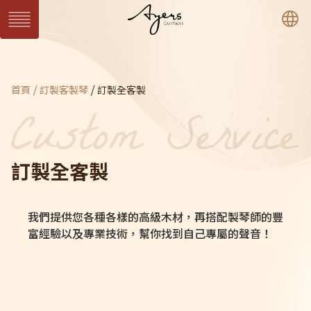
繁
簡
En
系列琴
目前頁面：
首頁
訂製客製琴
訂製全客製
SUN 日系列
WAVE 濤系列
LIGHT 光系列
SUN Series
WAVE Series
LIGHT Series
MASTER 大師系列
VINTAGE 經典系列
Ukulele 烏克麗麗系
MASTER Series
Vintage Series
列
Ukulele Series
所有系列琴款
訂製全客製
客製琴
我們提供您各種各樣的高級木材，再搭配製琴師的豐
訂製客製琴
客製琴展示
富經驗以及專業技術，幫你找到自己專屬的聲音！
關於Ayers
音樂人
保固 / VIP
型錄下載
聯絡我們
經銷通路