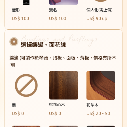
菱形
簽名
個人化(需上傳)
US$ 100
US$ 100
US$ 90 up
選擇鑲邊、面花線
鑲邊 (可製作於琴頭、指板、面板、背板，價格有所不
同)
桃花心木
無
花梨木
US$ 0
US$ 0
US$ 20 - 50